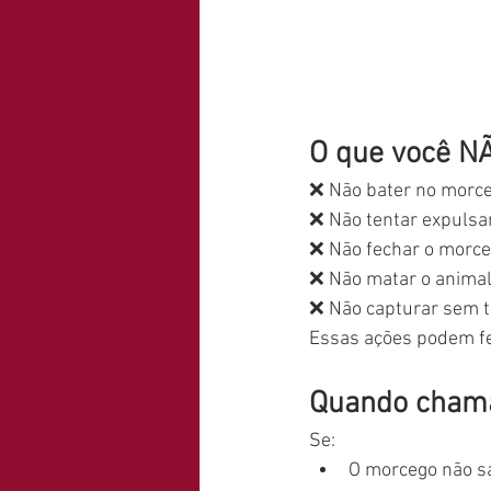
O que você NÃ
❌ Não bater no morc
❌ Não tentar expulsa
❌ Não fechar o morce
❌ Não matar o animal
❌ Não capturar sem 
Essas ações podem fer
Quando chama
Se:
O morcego não sa