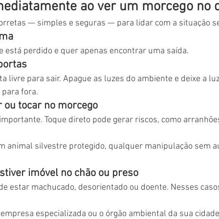
imediatamente ao ver um morcego no 
orretas — simples e seguras — para lidar com a situação s
lma
 está perdido e quer apenas encontrar uma saída.
portas
a livre para sair. Apague as luzes do ambiente e deixe a lu
 para fora.
r ou tocar no morcego
importante. Toque direto pode gerar riscos, como arranhõe
m animal silvestre protegido, qualquer manipulação sem au
stiver imóvel no chão ou preso
ode estar machucado, desorientado ou doente. Nesses casos
 empresa especializada ou o órgão ambiental da sua cidade