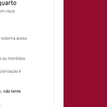
quarto
em risco:
z externa acesa 
s ou mordidas 
torização é 
, 
não tente 
.