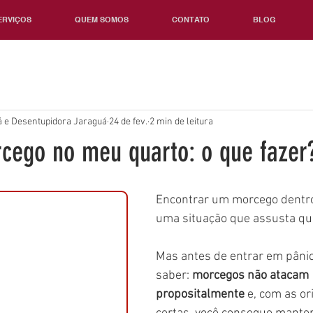
ERVIÇOS
QUEM SOMOS
CONTATO
BLOG
 e Desentupidora Jaraguá
24 de fev.
2 min de leitura
ego no meu quarto: o que fazer
Encontrar um morcego dentro
uma situação que assusta qu
Mas antes de entrar em pânic
saber: 
morcegos não atacam 
propositalmente
 e, com as or