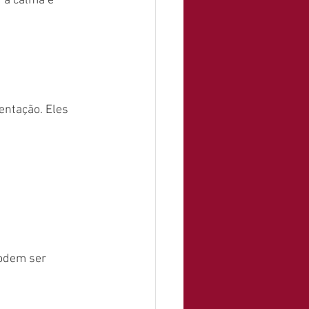
 a calma e 
.
ntação. Eles 
podem ser 