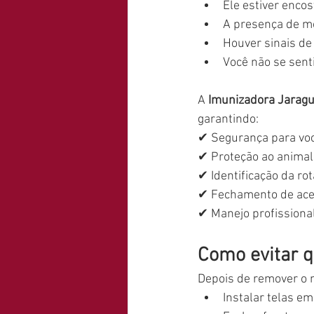
Ele estiver enco
A presença de m
Houver sinais de 
Você não se sent
A 
Imunizadora Jarag
garantindo:
✔ Segurança para voc
✔ Proteção ao animal
✔ Identificação da ro
✔ Fechamento de aces
✔ Manejo profissional
Como evitar 
Depois de remover o m
Instalar telas em