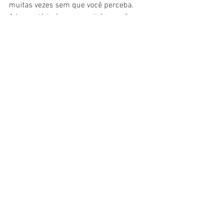
muitas vezes sem que você perceba.
A boa notícia é que, com informação e 
ação rápida, é possível resolver o 
problema antes que ele se espalhe.
Falar com atendente
Ver tudo
Posts recentes